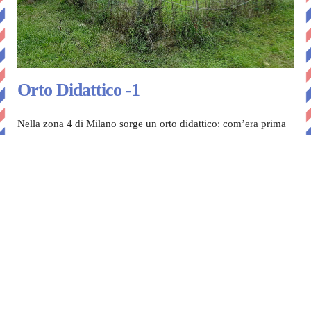
Orto Didattico -1
Nella zona 4 di Milano sorge un orto didattico: com’era prima
che iniziassero i lavori per la sua riqualificazione? Cosa
significava visitare questo spazio, in stato di semi abbandono?
Sono forse in pochi a sapere che nel parco Alessandrini, ai…